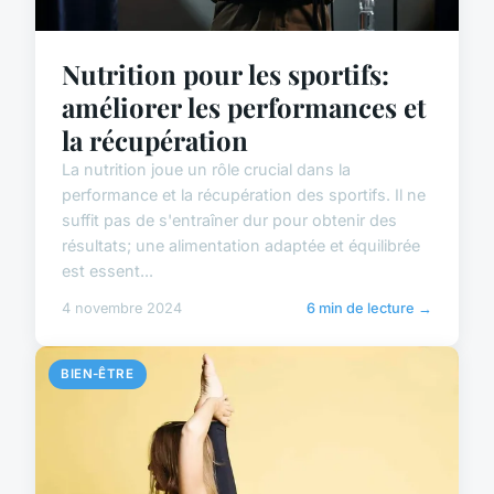
Nutrition pour les sportifs:
améliorer les performances et
la récupération
La nutrition joue un rôle crucial dans la
performance et la récupération des sportifs. Il ne
suffit pas de s'entraîner dur pour obtenir des
résultats; une alimentation adaptée et équilibrée
est essent...
4 novembre 2024
6 min de lecture →
BIEN-ÊTRE