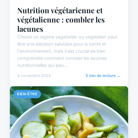
Nutrition végétarienne et
végétalienne : combler les
lacunes
Choisir un regime vegetarien ou vegetalien peut
être une décision salutaire pour la santé et
l'environnement, mais il est crucial de bien
comprendre comment combler les lacunes
nutritionnelles qui peu...
4 novembre 2024
5 min de lecture →
BIEN-ÊTRE