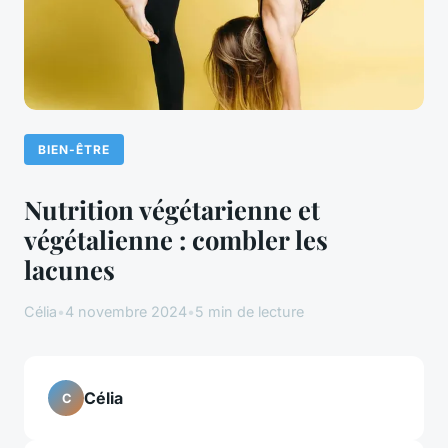
BIEN-ÊTRE
Nutrition végétarienne et
végétalienne : combler les
lacunes
Célia
•
4 novembre 2024
•
5 min de lecture
Célia
C