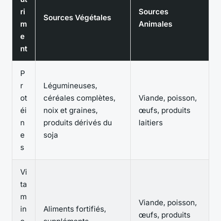
ri
Sources
Sources Végétales
m
Animales
e
nt
P
r
Légumineuses,
ot
céréales complètes,
Viande, poisson,
éi
noix et graines,
œufs, produits
n
produits dérivés du
laitiers
e
soja
s
Vi
ta
m
Viande, poisson,
in
Aliments fortifiés,
œufs, produits