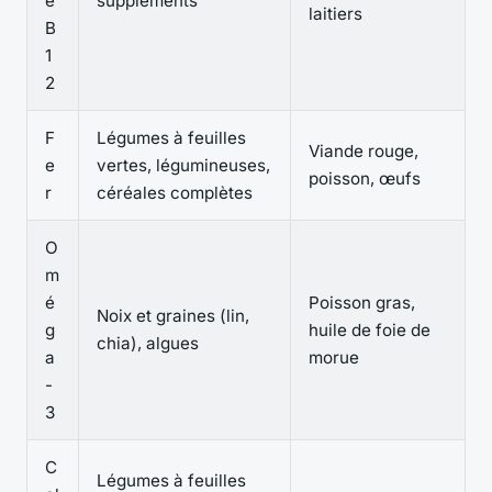
e
suppléments
laitiers
B
1
2
F
Légumes à feuilles
Viande rouge,
e
vertes, légumineuses,
poisson, œufs
r
céréales complètes
O
m
é
Poisson gras,
Noix et graines (lin,
g
huile de foie de
chia), algues
a
morue
-
3
C
Légumes à feuilles