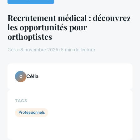
Recrutement médical : découvrez
les opportunités pour
orthoptistes
Célia
•
8 novembre 2025
•
5 min de lecture
Célia
C
TAGS
Professionnels