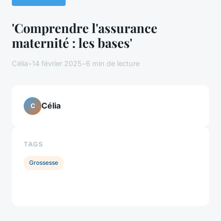
'Comprendre l'assurance
maternité : les bases'
Célia
•
14 février 2025
•
6 min de lecture
Célia
C
TAGS
Grossesse