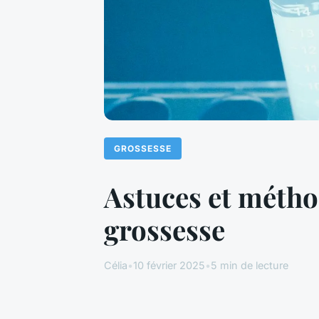
GROSSESSE
Astuces et métho
grossesse
Célia
•
10 février 2025
•
5 min de lecture