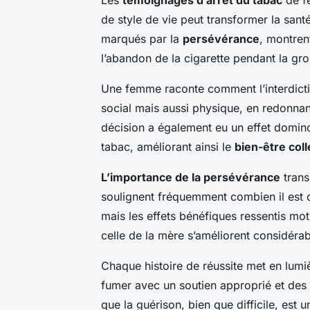
Les
témoignages d’arrêt du tabac
de f
de style de vie peut transformer la santé
marqués par la
persévérance
, montren
l’abandon de la cigarette pendant la gr
Une femme raconte comment l’interdicti
social mais aussi physique, en redonnant
décision a également eu un effet domino
tabac, améliorant ainsi le
bien-être coll
L’importance de la persévérance
trans
soulignent fréquemment combien il est 
mais les effets bénéfiques ressentis mot
celle de la mère s’améliorent considéra
Chaque histoire de réussite met en lumièr
fumer avec un soutien approprié et des 
que la guérison, bien que difficile, est 