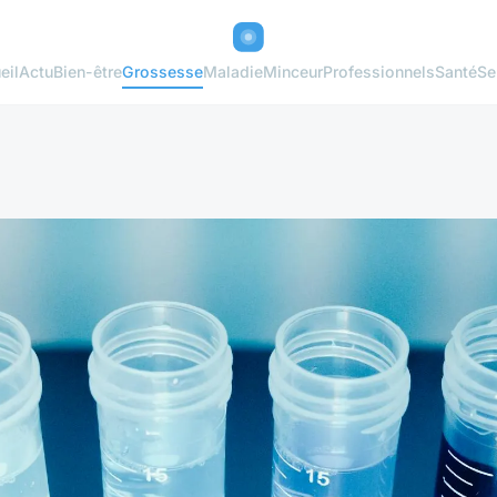
eil
Actu
Bien-être
Grossesse
Maladie
Minceur
Professionnels
Santé
Se